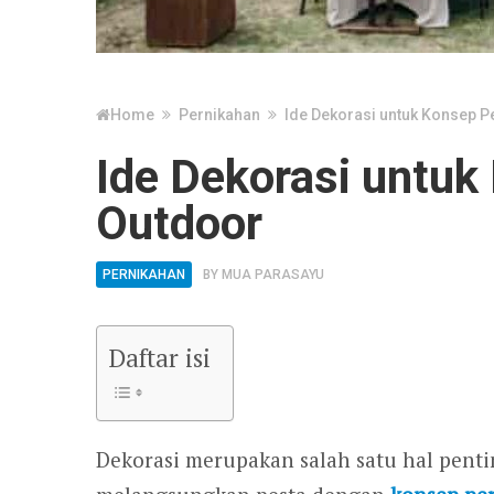
Home
Pernikahan
Ide Dekorasi untuk Konsep P
Ide Dekorasi untuk
Outdoor
PERNIKAHAN
BY
MUA PARASAYU
Daftar isi
Dekorasi merupakan salah satu hal penti