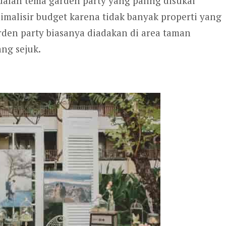
alah tema garden party yang paling disukai
malisir budget karena tidak banyak properti yang
rden party biasanya diadakan di area taman
ng sejuk.