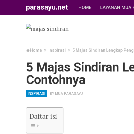
parasayu.net
HOME
LAYANAN MUA 
Home
Inspirasi
5 Majas Sindiran Lengkap Peng
5 Majas Sindiran L
Contohnya
INSPIRASI
BY
MUA PARASAYU
Daftar isi