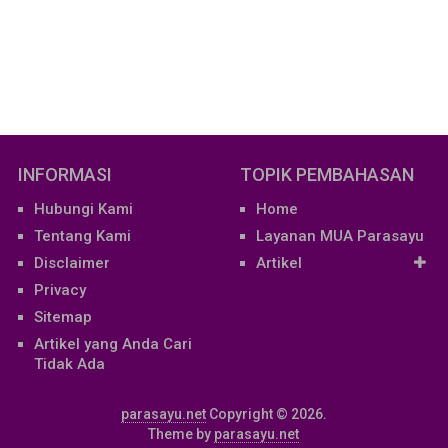
INFORMASI
TOPIK PEMBAHASAN
Hubungi Kami
Home
Tentang Kami
Layanan MUA Parasayu
Disclaimer
Artikel
Privacy
Sitemap
Artikel yang Anda Cari
Tidak Ada
parasayu.net
Copyright © 2026.
Theme by
parasayu.net