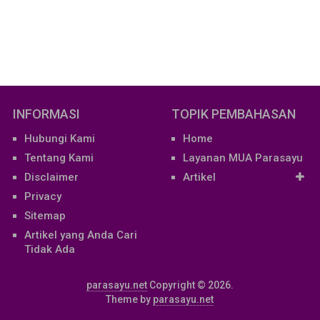
INFORMASI
TOPIK PEMBAHASAN
Hubungi Kami
Home
Tentang Kami
Layanan MUA Parasayu
Disclaimer
Artikel
Privacy
Sitemap
Artikel yang Anda Cari
Tidak Ada
parasayu.net
Copyright © 2026.
Theme by
parasayu.net