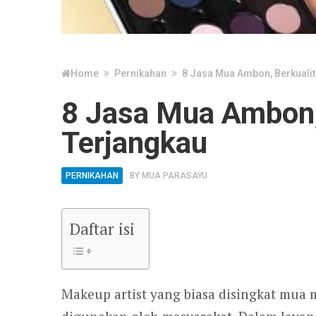
Home
Pernikahan
8 Jasa Mua Ambon, Berkuali
8 Jasa Mua Ambon,
Terjangkau
PERNIKAHAN
BY
MUA PARASAYU
Daftar isi
Makeup artist yang biasa disingkat mua 