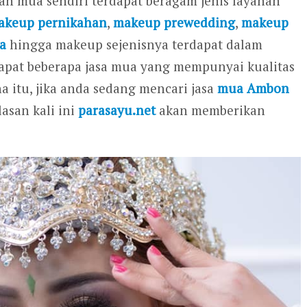
an mua sendiri terdapat beragam jenis layanan
akeup pernikahan
,
makeup prewedding
,
makeup
a
hingga makeup sejenisnya terdapat dalam
dapat beberapa jasa mua yang mempunyai kualitas
 itu, jika anda sedang mencari jasa
mua Ambon
asan kali ini
parasayu.net
akan memberikan