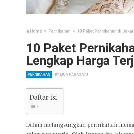
Home
Pernikahan
10 Paket Pernikahan di Jaka
10 Paket Pernikaha
Lengkap Harga Ter
PERNIKAHAN
BY
MUA PARASAYU
Daftar isi
Dalam melangsungkan pernikahan meman