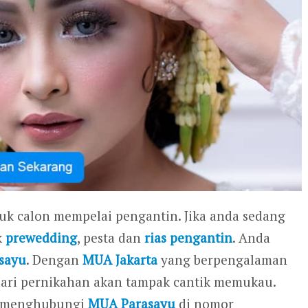
tuk calon mempelai pengantin. Jika anda sedang
k
prewedding
, pesta dan
rias pengantin
. Anda
sayu
. Dengan
MUA Jakarta
yang berpengalaman
a hari pernikahan akan tampak cantik memukau.
at menghubungi
MUA Parasayu
di nomor