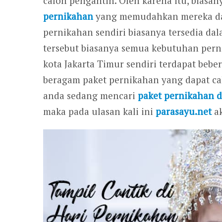
calon pengantin. Oleh karena itu, biasa
pernikahan
yang memudahkan mereka dal
pernikahan sendiri biasanya tersedia da
tersebut biasanya semua kebutuhan perni
kota Jakarta Timur sendiri terdapat beb
beragam paket pernikahan yang dapat cal
anda sedang mencari
paket pernikahan d
maka pada ulasan kali ini
parasayu.net
ak