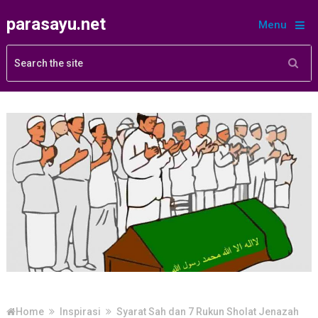
parasayu.net
Menu
Home
Inspirasi
Syarat Sah dan 7 Rukun Sholat Jenazah