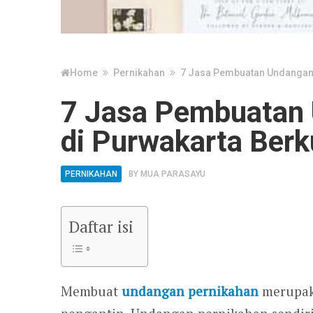
Home
Pernikahan
7 Jasa Pembuatan Undangan 
7 Jasa Pembuatan
di Purwakarta Berk
PERNIKAHAN
BY
MUA PARASAYU
Daftar isi
Membuat
undangan pernikahan
merupaka