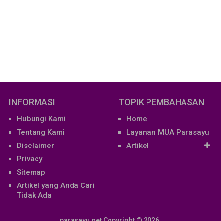
INFORMASI
TOPIK PEMBAHASAN
Hubungi Kami
Home
Tentang Kami
Layanan MUA Parasayu
Disclaimer
Artikel
Privacy
Sitemap
Artikel yang Anda Cari
Tidak Ada
parasayu.net
Copyright © 2026.