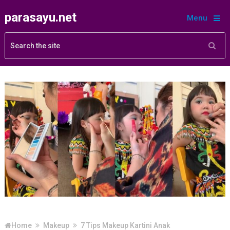
parasayu.net
Menu
Home
Makeup
7 Tips Makeup Kartini Anak