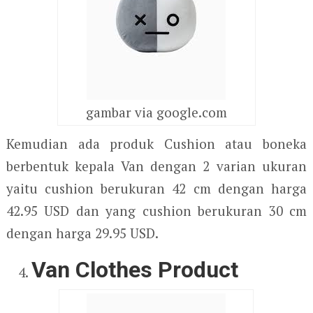
gambar via google.com
Kemudian ada produk Cushion atau boneka
berbentuk kepala Van dengan 2 varian ukuran
yaitu cushion berukuran 42 cm dengan harga
42.95 USD dan yang cushion berukuran 30 cm
dengan harga 29.95 USD.
Van Clothes Product