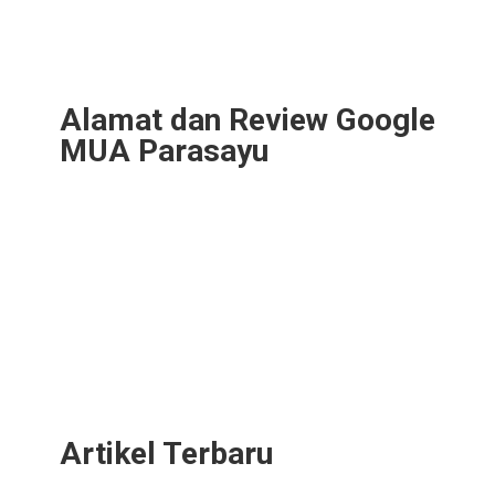
Alamat dan Review Google
MUA Parasayu
Artikel Terbaru