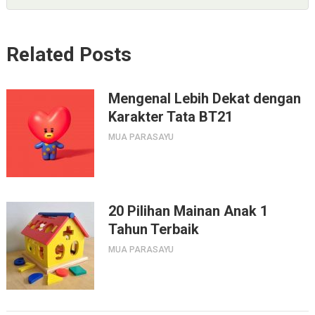
Related Posts
Mengenal Lebih Dekat dengan
Karakter Tata BT21
MUA PARASAYU
20 Pilihan Mainan Anak 1
Tahun Terbaik
MUA PARASAYU