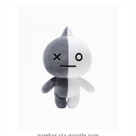
gambar via google.com