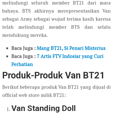
melindungi seluruh member BT21 dari mara
bahaya. BTS akhirnya merepresentasikan Van
sebagai Army sebagai wujud terima kasih karena
telah melindungi member BTS dan selalu
mendukung mereka.
Baca Juga :
Mang BT21, Si Penari Misterius
Baca Juga :
7 Artis FTV Indosiar yang Curi
Perhatian
Produk-Produk Van BT21
Berikut beberapa produk Van BT21 yang dijual di
official web store milik BT21:
Van Standing Doll