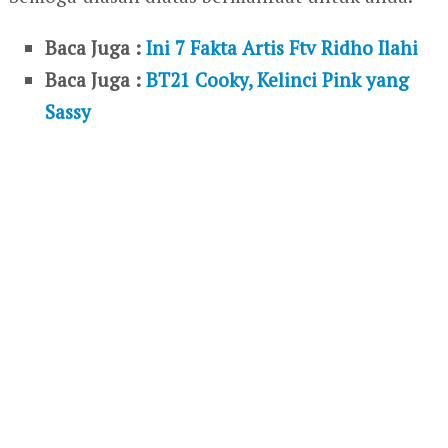
Baca Juga :
Ini 7 Fakta Artis Ftv Ridho Ilahi
Baca Juga :
BT21 Cooky, Kelinci Pink yang
Sassy