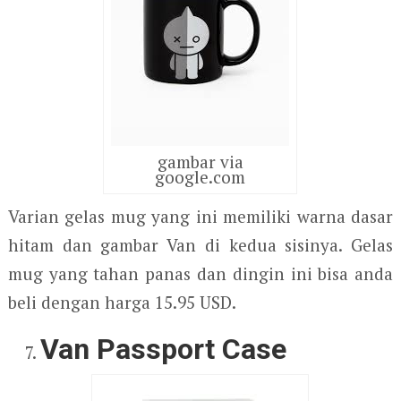
gambar via
google.com
Varian gelas mug yang ini memiliki warna dasar
hitam dan gambar Van di kedua sisinya. Gelas
mug yang tahan panas dan dingin ini bisa anda
beli dengan harga 15.95 USD.
Van Passport Case