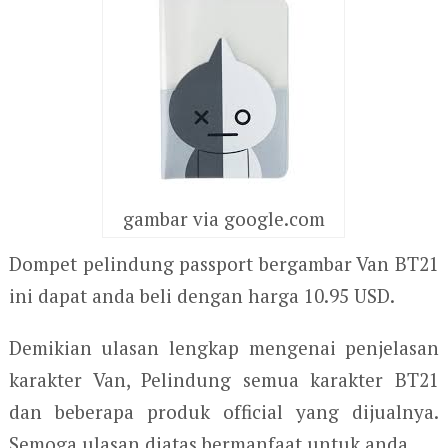
gambar via google.com
Dompet pelindung passport bergambar Van BT21
ini dapat anda beli dengan harga 10.95 USD.
Demikian ulasan lengkap mengenai penjelasan
karakter Van, Pelindung semua karakter BT21
dan beberapa produk official yang dijualnya.
Semoga ulasan diatas bermanfaat untuk anda.