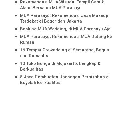
Rekomendasi MUA Wisuda: Tampil Cantik
Alami Bersama MUA Parasayu
MUA Parasayu: Rekomendasi Jasa Makeup
Terdekat di Bogor dan Jakarta
Booking MUA Wedding, di MUA Parasayu Aja
MUA Parasayu, Rekomendasi MUA Datang ke
Rumah
16 Tempat Prewedding di Semarang, Bagus
dan Romantis
10 Toko Bunga di Mojokerto, Lengkap &
Berkualitas
8 Jasa Pembuatan Undangan Pernikahan di
Boyolali Berkualitas