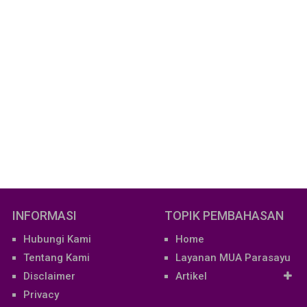
INFORMASI
TOPIK PEMBAHASAN
Hubungi Kami
Home
Tentang Kami
Layanan MUA Parasayu
Disclaimer
Artikel
Privacy