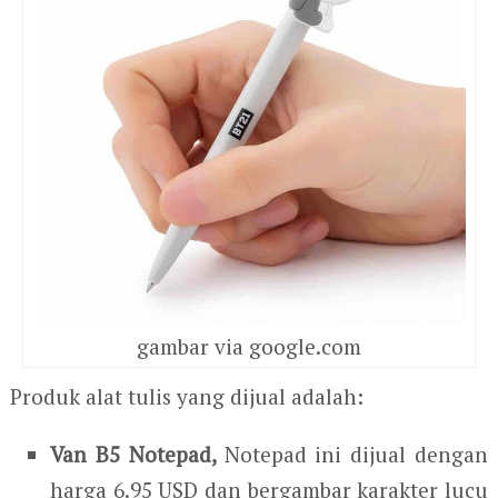
gambar via google.com
Produk alat tulis yang dijual adalah:
Van B5 Notepad,
Notepad ini dijual dengan
harga 6.95 USD dan bergambar karakter lucu