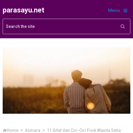
parasayu.net
Menu
Home
Asmara
11 Sifat dan Ciri-Ciri Fisik Wanita Setia