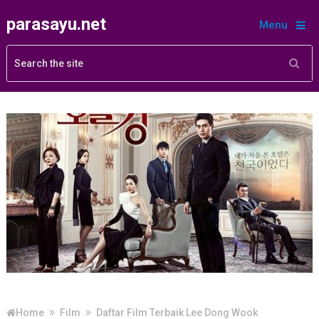
parasayu.net
Menu
Home
Film
Daftar Film Terbaik Lee Dong Wook