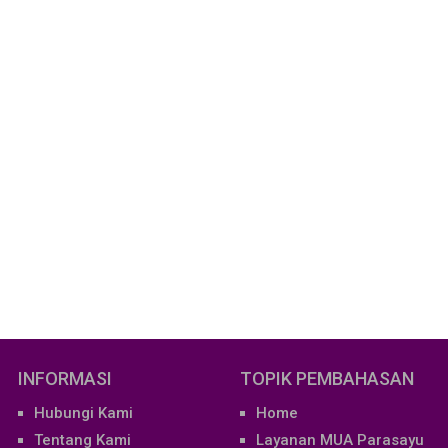
INFORMASI
TOPIK PEMBAHASAN
Hubungi Kami
Home
Tentang Kami
Layanan MUA Parasayu