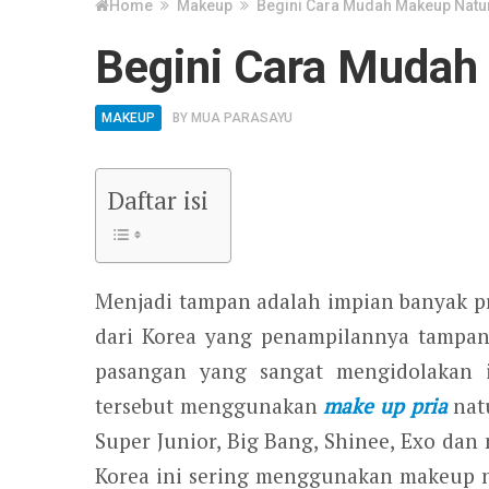
Home
Makeup
Begini Cara Mudah Makeup Natur
Begini Cara Mudah
MAKEUP
BY
MUA PARASAYU
Daftar isi
Menjadi tampan adalah impian banyak pri
dari Korea yang penampilannya tampan
pasangan yang sangat mengidolakan id
tersebut menggunakan
make up pria
nat
Super Junior, Big Bang, Shinee, Exo dan
Korea ini sering menggunakan makeup na