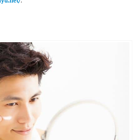
ayu.net/
.