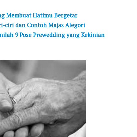
yang Membuat Hatimu Bergetar
i-ciri dan Contoh Majas Alegori
nilah 9 Pose Prewedding yang Kekinian