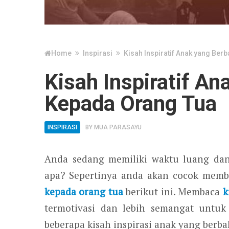
Home
Inspirasi
Kisah Inspiratif Anak yang Ber
Kisah Inspiratif An
Kepada Orang Tua
INSPIRASI
BY
MUA PARASAYU
Anda sedang memiliki waktu luang dan
apa? Sepertinya anda akan cocok mem
kepada orang tua
berikut ini. Membaca
k
termotivasi dan lebih semangat untuk
beberapa kisah inspirasi anak yang berbak