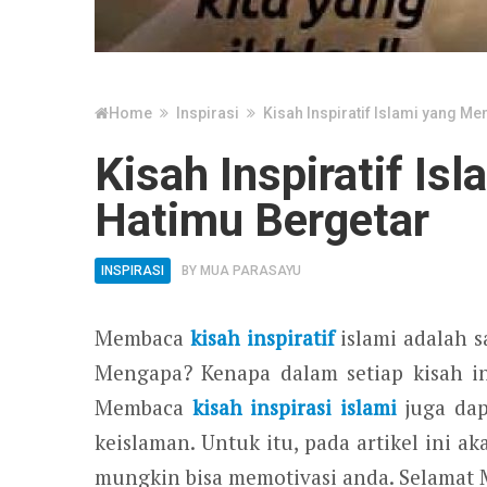
Home
Inspirasi
Kisah Inspiratif Islami yang M
Kisah Inspiratif I
Hatimu Bergetar
INSPIRASI
BY
MUA PARASAYU
Membaca
kisah inspiratif
islami adalah s
Mengapa? Kenapa dalam setiap kisah ins
Membaca
kisah inspirasi islami
juga dap
keislaman. Untuk itu, pada artikel ini ak
mungkin bisa memotivasi anda. Selamat