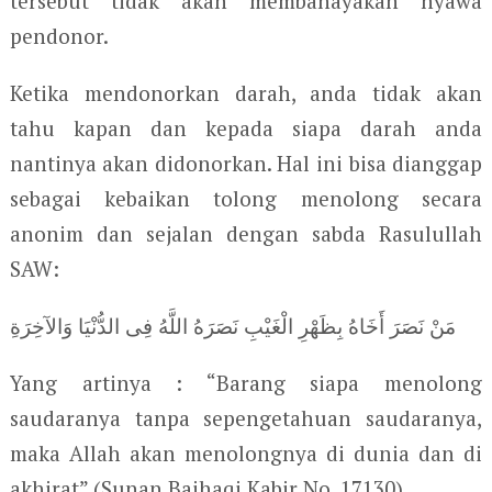
tersebut tidak akan membahayakan nyawa
pendonor.
Ketika mendonorkan darah, anda tidak akan
tahu kapan dan kepada siapa darah anda
nantinya akan didonorkan. Hal ini bisa dianggap
sebagai kebaikan tolong menolong secara
anonim dan sejalan dengan sabda Rasulullah
SAW:
مَنْ نَصَرَ أَخَاهُ بِظَهْرِ الْغَيْبِ نَصَرَهُ اللَّهُ فِى الدُّنْيَا وَالآخِرَةِ
Yang artinya : “Barang siapa menolong
saudaranya tanpa sepengetahuan saudaranya,
maka Allah akan menolongnya di dunia dan di
akhirat” (Sunan Baihaqi Kabir No. 17130)