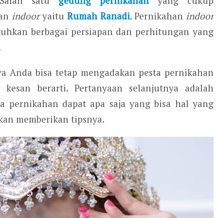
 Salah satu
gedung pernikahan
yang cukup
han
indoor
yaitu
Rumah Ranadi
. Pernikahan
indoor
hkan berbagai persiapan dan perhitungan yang
.
ya Anda bisa tetap mengadakan pesta pernikahan
kesan berarti. Pertanyaan selanjutnya adalah
a pernikahan dapat apa saja yang bisa hal yang
akan memberikan tipsnya.