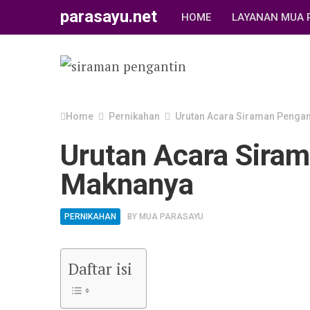
parasayu.net
HOME
LAYANAN MUA 
Home
Pernikahan
Urutan Acara Siraman Pengan
Urutan Acara Siram
Maknanya
PERNIKAHAN
BY
MUA PARASAYU
Daftar isi