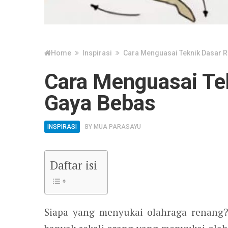
Home
Inspirasi
Cara Menguasai Teknik Dasar 
Cara Menguasai Te
Gaya Bebas
INSPIRASI
BY
MUA PARASAYU
Daftar isi
Siapa yang menyukai olahraga renang?