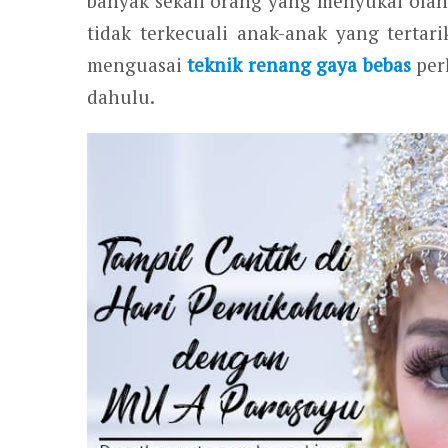
banyak sekali orang yang menyukai olah
tidak terkecuali anak-anak yang tertari
menguasai
teknik renang gaya bebas
per
dahulu.