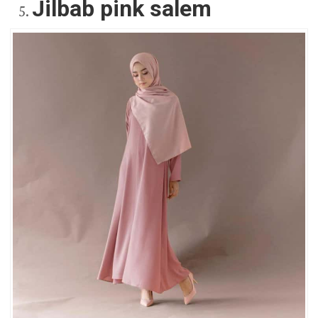
Jilbab pink salem