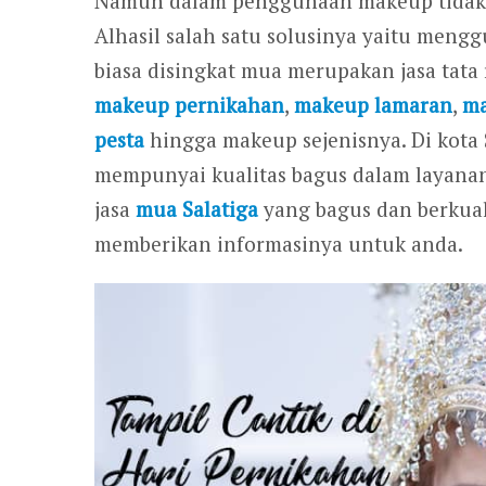
Namun dalam penggunaan makeup tidak 
Alhasil salah satu solusinya yaitu mengg
biasa disingkat mua merupakan jasa tata
makeup pernikahan
,
makeup lamaran
,
ma
pesta
hingga makeup sejenisnya. Di kota 
mempunyai kualitas bagus dalam layanann
jasa
mua Salatiga
yang bagus dan berkuali
memberikan informasinya untuk anda.