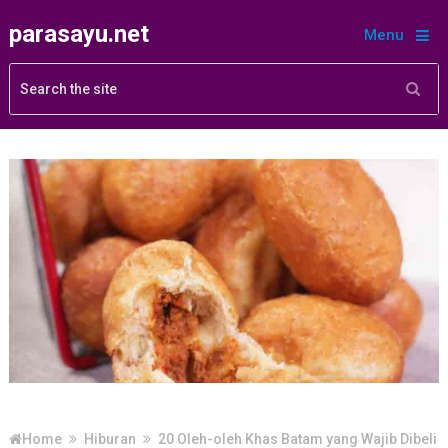
parasayu.net
Menu
Home
Hiburan
20 Oleh-oleh Khas Batam yang Wajib Dibeli