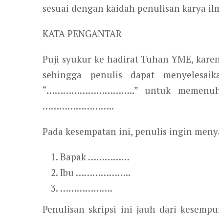
sesuai dengan kaidah penulisan karya il
KATA PENGANTAR
Puji syukur ke hadirat Tuhan YME, kar
sehingga penulis dapat menyelesaik
“…………………………..” untuk memenuhi s
……………………..
Pada kesempatan ini, penulis ingin men
Bapak ……………
Ibu ………………..
……………….
Penulisan skripsi ini jauh dari kesemp