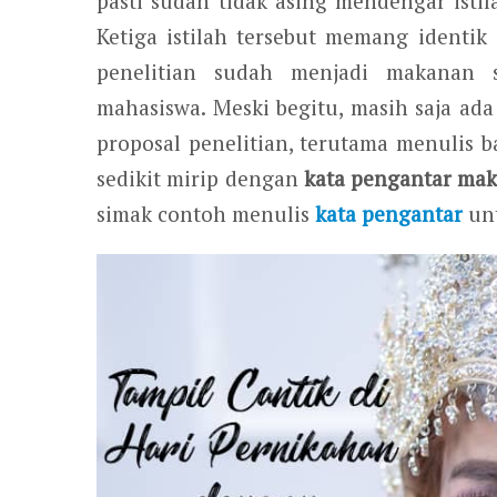
pasti sudah tidak asing mendengar istila
Ketiga istilah tersebut memang identi
penelitian sudah menjadi makanan s
mahasiswa. Meski begitu, masih saja ad
proposal penelitian, terutama menulis 
sedikit mirip dengan
kata pengantar mak
simak contoh menulis
kata pengantar
unt