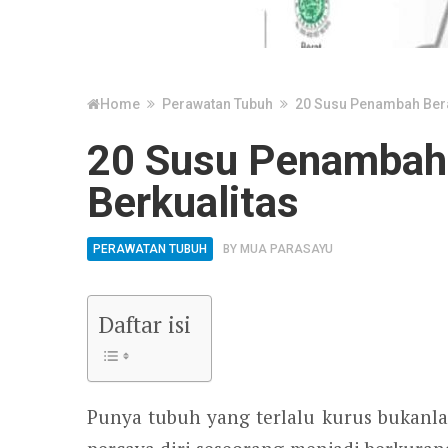
Home
Perawatan Tubuh
20 Susu Penambah Bera
20 Susu Penambah 
Berkualitas
PERAWATAN TUBUH
BY
MUA PARASAYU
Daftar isi
Punya tubuh yang terlalu kurus bukanla