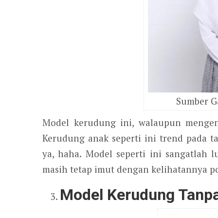
Sumber G
Model kerudung ini, walaupun mengena
Kerudung anak seperti ini trend pada t
ya, haha. Model seperti ini sangatlah
masih tetap imut dengan kelihatannya p
Model
K
eru
du
ng
T
anp