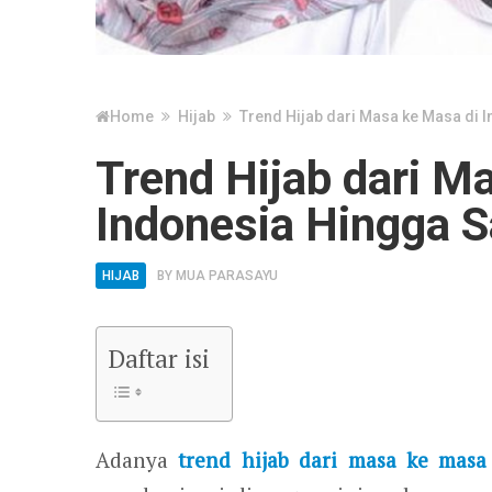
Home
Hijab
Trend Hijab dari Masa ke Masa di I
Trend Hijab dari M
Indonesia Hingga Sa
HIJAB
BY
MUA PARASAYU
Daftar isi
Adanya
trend hijab dari masa ke masa