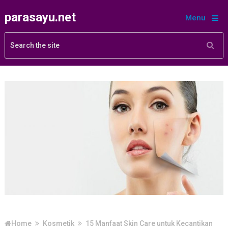
parasayu.net
Menu
Home
Kosmetik
15 Manfaat Skin Care untuk Kecantikan