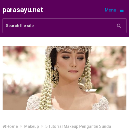
parasayu.net
Menu
Home
Makeup
5 Tutorial Makeup Pengantin Sunda