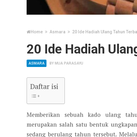
Home
Asmara
20 Ide Hadiah Ulang Tahun Terba
20 Ide Hadiah Ulan
ASMARA
BY
MUA PARASAYU
Daftar isi
Memberikan sebuah kado ulang tahu
merupakan salah satu bentuk ungkapan
sedang berulang tahun tersebut. Melalu