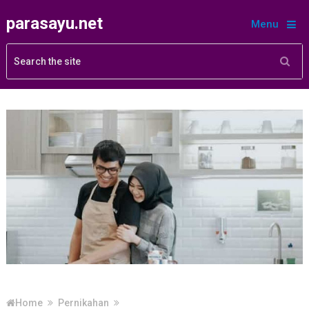
parasayu.net
Menu
Home
Pernikahan