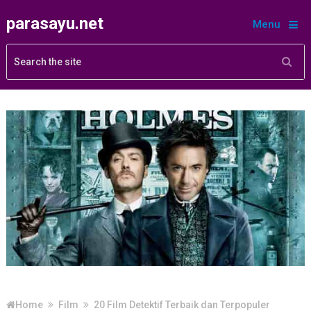
parasayu.net
Menu
Home
Film
20 Film Detektif Terbaik dan Terpopuler